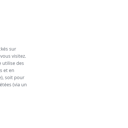
ckés sur
vous visitez.
 utilise des
s et en
), soit pour
étées (via un