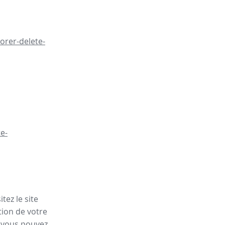
orer-delete-
e-
tez le site
tion de votre
, vous pouvez