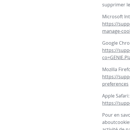
supprimer le
Microsoft In
https://supp
manage-coo
Google Chr
https://sup
co=GENIE.P
Mozilla Firef
https://supp
preferences
Apple Safari:
https://supp
Pour en savoi
aboutcookies
activité de n