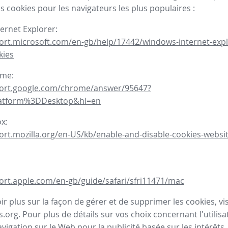
s cookies pour les navigateurs les plus populaires :
ternet Explorer:
ort.microsoft.com/en-gb/help/17442/windows-internet-expl
kies
ome:
port.google.com/chrome/answer/95647?
latform%3DDesktop&hl=en
ox:
ort.mozilla.org/en-US/kb/enable-and-disable-cookies-websit
ort.apple.com/en-gb/guide/safari/sfri11471/mac
r plus sur la façon de gérer et de supprimer les cookies, visi
.org. Pour plus de détails sur vos choix concernant l'utilisa
avigation sur le Web pour la publicité basée sur les intérêts