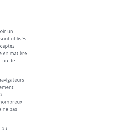
oir un
ont utilisés.
cceptez
ue en matière
r ou de
navigateurs
lement
la
de nombreux
e ne pas
r ou