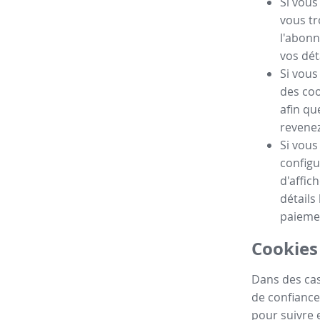
Si vous
vous tr
l'abonn
vos dét
Si vous
des coo
afin qu
revenez 
Si vous
configu
d'affic
détails
paieme
Cookies 
Dans des cas
de confiance
pour suivre e