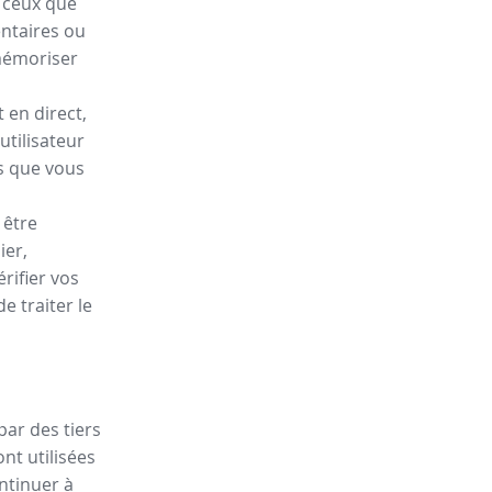
e ceux que
entaires ou
mémoriser
 en direct,
utilisateur
is que vous
 être
ier,
rifier vos
 traiter le
par des tiers
nt utilisées
ontinuer à